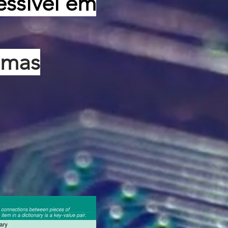
essível em
umas