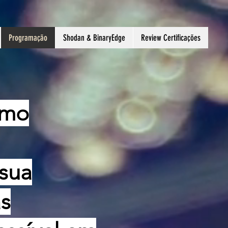
Programação
Shodan & BinaryEdge
Review Certificações
omo
 sua
as