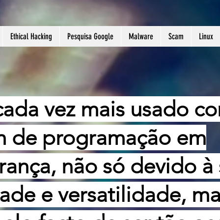
Ethical Hacking
Pesquisa Google
Malware
Scam
Linux
cada vez mais usado c
m de programação em
rança, não só devido à
dade e versatilidade, m