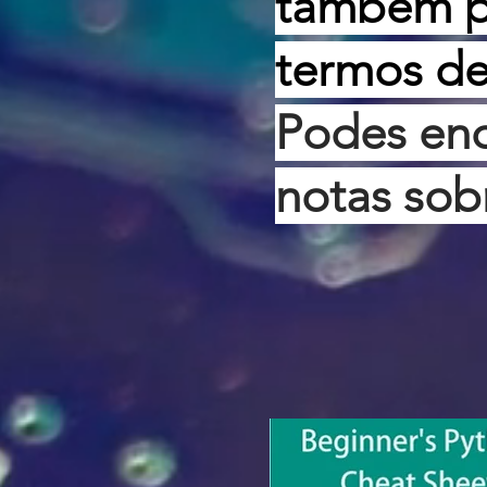
também pe
termos d
Podes enc
notas sob