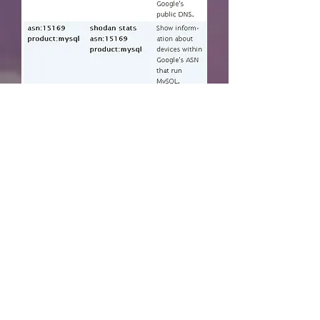
BinaryEdge
Pesquisar por bases de dados a
partir do menu principal